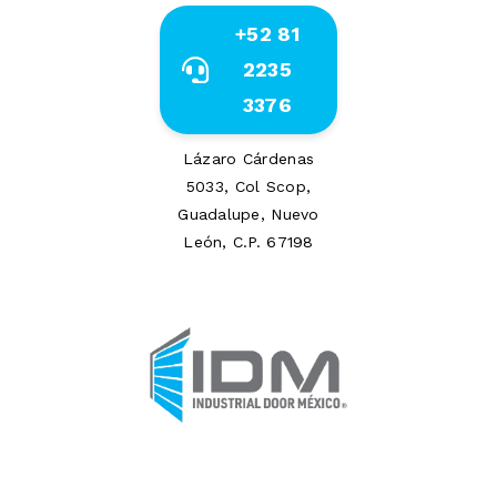
+52 81
2235
3376
Lázaro Cárdenas
5033, Col Scop,
Guadalupe, Nuevo
León, C.P. 67198